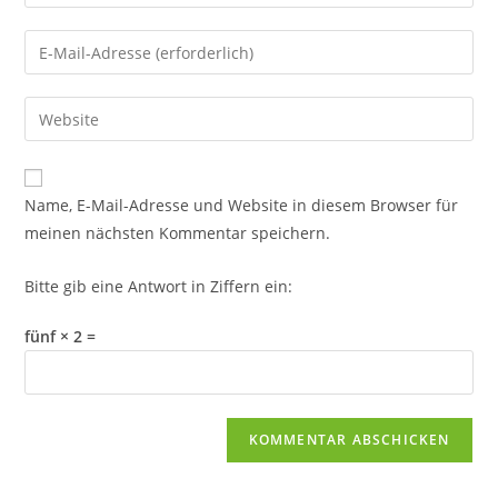
deinen
Namen
Gib
oder
deine
Benutzernamen
E-
Gib
zum
Mail-
deine
Kommentieren
Adresse
Website-
ein
zum
URL
Name, E-Mail-Adresse und Website in diesem Browser für
Kommentieren
ein
meinen nächsten Kommentar speichern.
ein
(optional)
Bitte gib eine Antwort in Ziffern ein:
fünf × 2 =