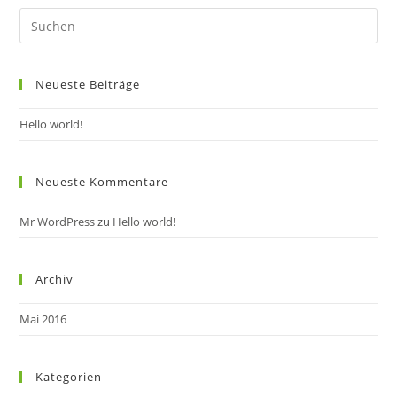
Pre
Es
to
Neueste Beiträge
clo
the
Hello world!
sea
pan
Neueste Kommentare
Mr WordPress
zu
Hello world!
Archiv
Mai 2016
Kategorien