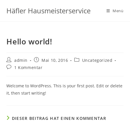
Zum
Häfler Hausmeisterservice
Inhalt
Menü
springen
Hello world!
Beitrags-
Beitrag
Beitrags-
admin
Mai 10, 2016
Uncategorized
Autor:
veröffentlicht:
Kategorie:
Beitrags-
1 Kommentar
Kommentare:
Welcome to WordPress. This is your first post. Edit or delete
it, then start writing!
DIESER BEITRAG HAT EINEN KOMMENTAR